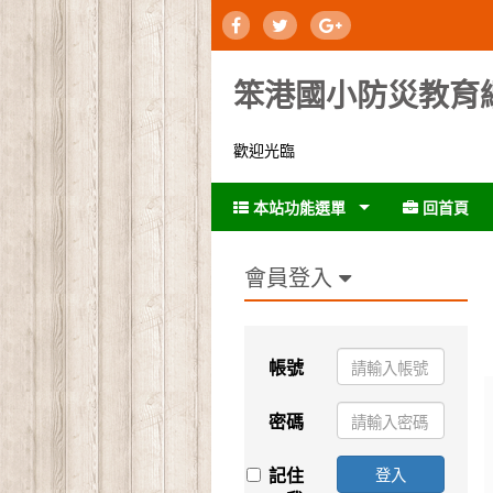
笨港國小防災教育
歡迎光臨
本站功能選單
回首頁
會員登入
:::
帳號
密碼
記住
登入