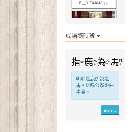
成語隨時背
S__31621154.jpg
指
鹿
為
馬
ㄌ
ㄨ
ㄇ
ㄓ
ˇ
ˋ
ˊ
ˇ
ㄨ
ㄟ
ㄚ
明明是鹿卻說是
馬。比喻公然歪曲
S__31703045.jpg
事實。
more...
S__31621146.jpg