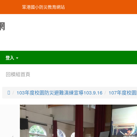
笨港國小防災教育網站
網
登入
:::
回模組首頁

103年度校園防災避難演練宣導103.9.16
107年度校園