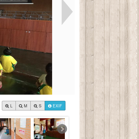
L
M
S
EXIF