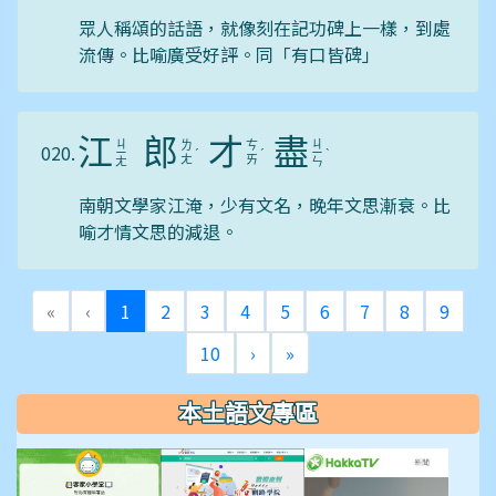
眾人稱頌的話語，就像刻在記功碑上一樣，到處
流傳。比喻廣受好評。同「有口皆碑」
江
郎
才
盡
ㄐ
ㄐ
ㄌ
ㄘ
020.
ㄧ
ˊ
ˊ
ㄧ
ˋ
ㄤ
ㄞ
ㄤ
ㄣ
南朝文學家江淹，少有文名，晚年文思漸衰。比
喻才情文思的減退。
(目前頁次)
«
‹
1
2
3
4
5
6
7
8
9
下一頁
最後頁
10
›
»
本土語文專區