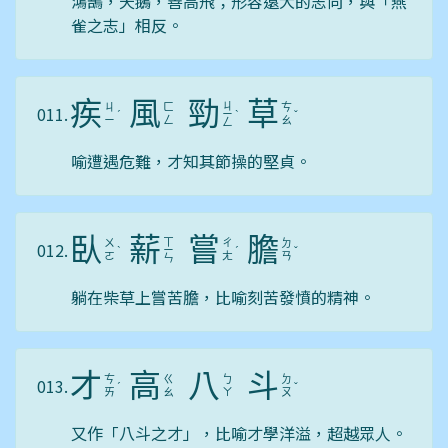
鴻鵠，天鵝，善高飛；形容遠大的志向，與「燕
雀之志」相反。
疾
風
勁
草
ㄐ
ㄐ
ㄈ
ㄘ
011.
ˊ
ㄧ
ˋ
ˇ
ㄧ
ㄥ
ㄠ
ㄥ
喻遭遇危難，才知其節操的堅貞。
臥
薪
嘗
膽
ㄒ
ㄨ
ㄔ
ㄉ
012.
ˋ
ㄧ
ˊ
ˇ
ㄛ
ㄤ
ㄢ
ㄣ
躺在柴草上嘗苦膽，比喻刻苦發憤的精神。
才
高
八
斗
ㄘ
ㄍ
ㄅ
ㄉ
013.
ˊ
ˇ
ㄞ
ㄠ
ㄚ
ㄡ
又作「八斗之才」，比喻才學洋溢，超越眾人。