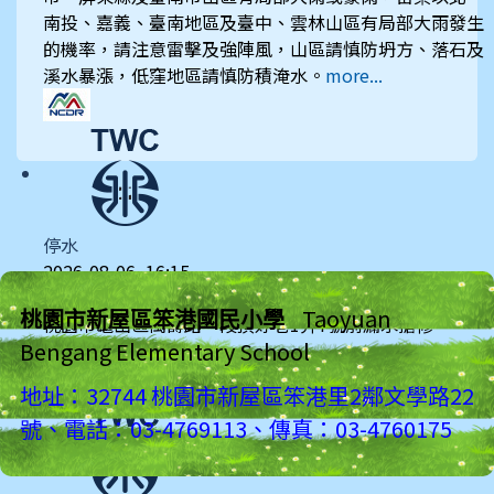
南投、嘉義、臺南地區及臺中、雲林山區有局部大雨發生
的機率，請注意雷擊及強陣風，山區請慎防坍方、落石及
溪水暴漲，低窪地區請慎防積淹水。
more...
停水
2026-08-06, 16:15
台灣自來水公司
桃園市新屋區笨港國民小學
Taoyuan
桃園市龜山區萬壽路一段頂好巷1弄7號前漏水搶修。
Bengang Elementary School
more...
地址：32744 桃園市新屋區笨港里2鄰文學路22
號、電話：03-4769113、傳真：03-4760175