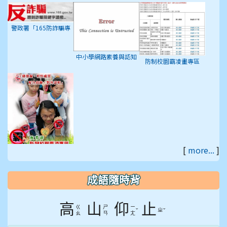
警政署「165防詐騙專
區」
中小學網路素養與認知
防制校園霸凌畫專區
[
more...
]
教育部防制校園罷凌專
區
成語隨時背
高
山
仰
止
ㄍ
ㄕ
ㄧ
ˇ
ㄓ
ˇ
ㄠ
ㄢ
ㄤ