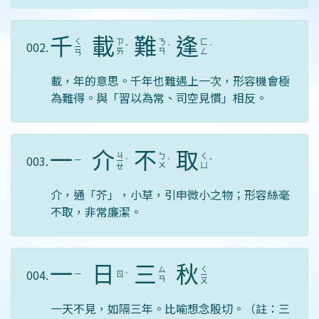
千
載
難
逢
ㄑ
ㄗ
ㄋ
ㄈ
002.
ㄧ
ˇ
ˊ
ˊ
ㄞ
ㄢ
ㄥ
ㄢ
載，年的意思。千年也難遇上一次，形容機會極
為難得。與「習以為常、司空見慣」相反。
一
介
不
取
ㄐ
ㄅ
ㄑ
003.
ㄧ
ㄧ
ˋ
ˋ
ˇ
ㄨ
ㄩ
ㄝ
介，通「芥」，小草，引申微小之物；形容絲毫
不取，非常廉潔。
一
日
三
秋
ㄑ
ㄙ
004.
ㄧ
ㄖ
ˋ
ㄧ
ㄢ
ㄡ
一天不見，如隔三年。比喻想念殷切。（註：三