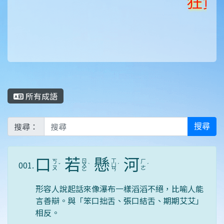
狂賀！《
狂賀！
所有成語
搜尋：
搜尋
口
若
懸
河
ㄖ
ㄒ
ㄎ
ㄏ
001.
ˇ
ㄨ
ˋ
ㄩ
ˊ
ˊ
ㄡ
ㄜ
ㄛ
ㄢ
形容人說起話來像瀑布一樣滔滔不絕，比喻人能
言善辯。與「笨口拙舌、張口結舌、期期艾艾」
相反。