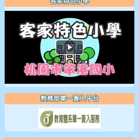
客家特色小學
播
放
影
片
教育部單一簽入平台