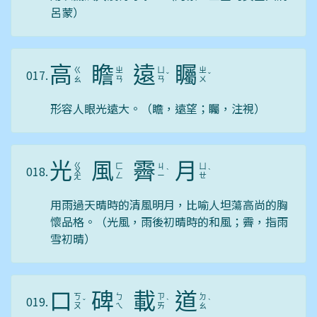
呂蒙）
高
瞻
遠
矚
ㄍ
ㄓ
ㄩ
ㄓ
017.
ˇ
ˇ
ㄠ
ㄢ
ㄢ
ㄨ
形容人眼光遠大。（瞻，遠望；矚，注視）
光
風
霽
月
ㄍ
ㄈ
ㄐ
ㄩ
018.
ㄨ
ˋ
ˋ
ㄥ
ㄧ
ㄝ
ㄤ
用雨過天晴時的清風明月，比喻人坦蕩高尚的胸
懷品格。（光風，雨後初晴時的和風；霽，指雨
雪初晴）
口
碑
載
道
ㄎ
ㄅ
ㄗ
ㄉ
019.
ˇ
ˋ
ˋ
ㄡ
ㄟ
ㄞ
ㄠ