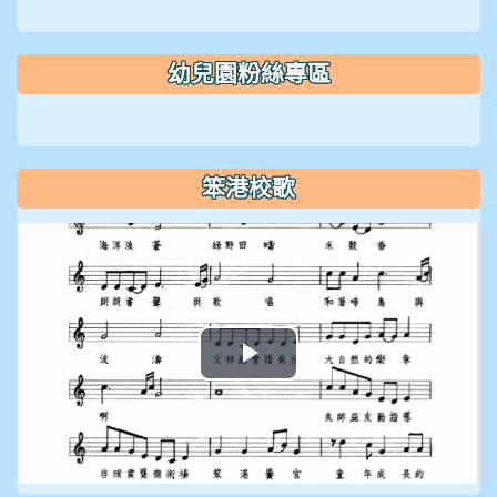
幼兒園粉絲專區
笨港校歌
播
放
影