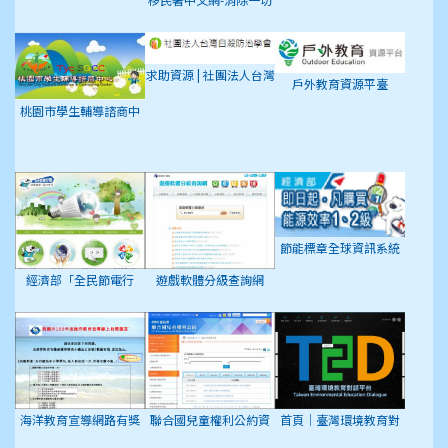
形式種族歧視國際公約
(ICERD)專區
求助資源 | 社團法人台灣
戶外教育資源平臺
自殺防治學會
桃園市學生輔導諮商中
心
節能標章全球資訊系統
經濟部「全民節電行
遊戲軟體分級查詢網
動」專屬網頁
海洋教育宣導網路有獎
聯合國兒童權利公約資
首頁｜臺灣環境教育對
徵答活動
訊網
話平台