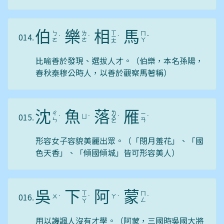
伯
樂
相
馬
ㄒ
ㄅ
ㄌ
ㄇ
014.
ˊ
ˋ
ㄧ
ˋ
ˇ
ㄛ
ㄜ
ㄚ
ㄤ
比喻善於發現、選拔人才。（伯樂，本名孫陽，
春秋秦穆公時人，以善於觀察馬著稱）
沈
魚
落
雁
ㄌ
ㄔ
ㄧ
015.
ㄩ
ˊ
ˊ
ㄨ
ˋ
ˋ
ㄣ
ㄢ
ㄛ
形容女子容貌美麗出眾。（「閉月羞花」、「國
色天香」、「傾國傾城」皆可形容美人）
吳
下
阿
蒙
ㄒ
ㄇ
016.
ㄨ
ㄚ
ˊ
ㄧ
ˋ
ˋ
ˊ
ㄥ
ㄚ
用以譏諷人沒有才學。（阿蒙，三國時吳國大將