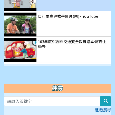
自行車宣導教學影片(國) - YouTube
103年度桃園縣交通安全教育繪本:阿奇上
學去
搜尋
sear
進階搜尋