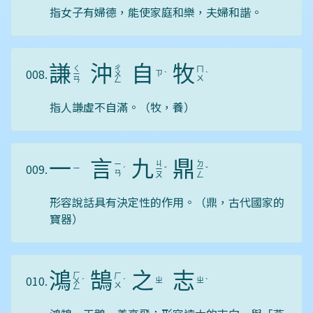
指女子有婦德，能使家庭和樂，夫婦和諧。
謙
沖
自
牧
ㄑ
ㄔ
ㄇ
008.
ㄗ
ㄧ
ㄨ
ˋ
ˋ
ㄨ
ㄢ
ㄥ
指人謙虛不自滿。（牧，養）
一
言
九
鼎
ㄐ
ㄉ
ㄧ
009.
ㄧ
ˊ
ㄧ
ˇ
ㄧ
ˇ
ㄢ
ㄡ
ㄥ
形容說話具有決定性的作用。（鼎，古代國家的
寶器）
鴻
鵠
之
志
ㄏ
ㄏ
010.
ㄓ
ㄓ
ㄨ
ˊ
ˊ
ˋ
ㄨ
ㄥ