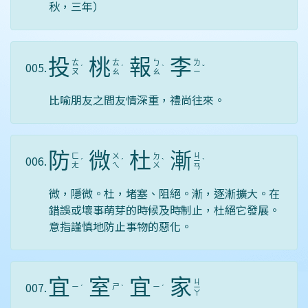
秋，三年）
投
桃
報
李
ㄊ
ㄊ
ㄅ
ㄌ
005.
ˊ
ˊ
ˋ
ˇ
ㄡ
ㄠ
ㄠ
ㄧ
比喻朋友之間友情深重，禮尚往來。
防
微
杜
漸
ㄐ
ㄈ
ㄨ
ㄉ
006.
ˊ
ˊ
ˋ
ㄧ
ˋ
ㄤ
ㄟ
ㄨ
ㄢ
微，隱微。杜，堵塞、阻絕。漸，逐漸擴大。在
錯誤或壞事萌芽的時候及時制止，杜絕它發展。
意指謹慎地防止事物的惡化。
宜
室
宜
家
ㄐ
007.
ㄧ
ㄕ
ㄧ
ˊ
ˋ
ˊ
ㄧ
ㄚ