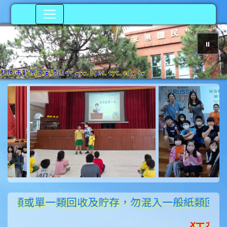
⏸
photo-203
類或單一類回收及貯存，勿混入一般紙類回收、貯