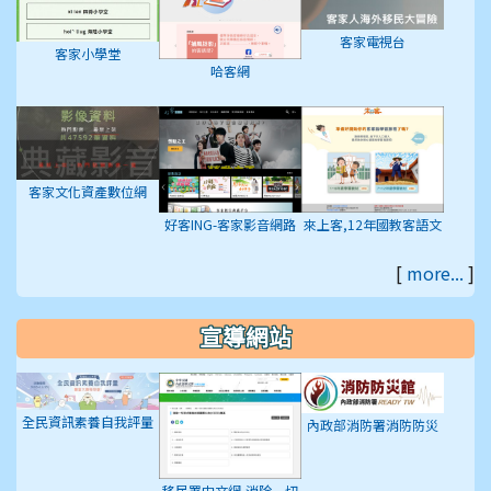
客家電視台
客家小學堂
哈客網
客家文化資產數位網
好客ING-客家影音網路
來上客,12年國教客語文
平台
學習入口網站
[
more...
]
宣導網站
全民資訊素養自我評量
內政部消防署消防防災
館
移民署中文網-消除一切