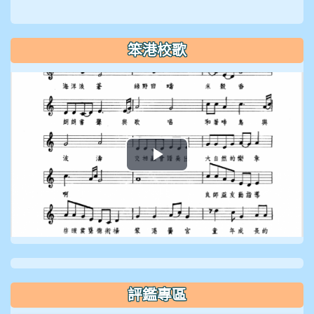
笨港校歌
播
放
影
片
評鑑專區