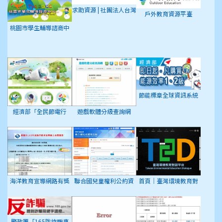
求助資源 | 社團法人台灣
戶外教育資源平臺
自殺防治學會
桃園市學生輔導諮商中
心
節能標章全球資訊系統
經濟部「全民節電行
遊戲軟體分級查詢網
動」專屬網頁
海洋教育宣導網路有獎
聯合國兒童權利公約資
首頁｜臺灣環境教育對
徵答活動
訊網
話平台
警政署「165防詐騙專