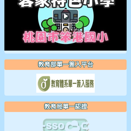
播
放
影
片
教育部單一簽入平台
教育局單一認證