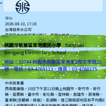
停水
2026-08-10, 17:18
台灣自來水公司
平鎮區自由街與湧光路口一般漏水維修
more...
桃園市新屋區笨港國民小學
Taoyuan
Bengang Elementary School
地址：32744 桃園市新屋區笨港里2鄰文學路22
號、電話：03-4769113、傳真：03-4760175
強風
2026-08-10, 16:29
中央氣象署
西南風偏強，10日下午至11日晚上桃園市、新竹市、新竹
縣、苗栗縣、臺中市、彰化縣、雲林縣、高雄市、屏東縣、
臺東縣(含蘭嶼、綠島)、澎湖縣、連江縣局部地區有平均風6
級以上或陣風8級以上發生的機率(黃色燈號)，請注意。