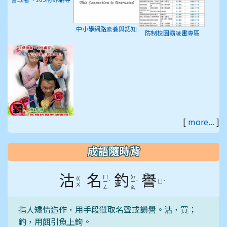
區」
中小學網路素養與認知
防制校園霸凌畫專區
[
more...
]
教育部防制校園罷凌專
區
成語隨時背
沽
名
釣
譽
ㄇ
ㄉ
ㄍ
ˊ
ˋ
ㄩ
ˋ
ㄧ
ㄧ
ㄨ
ㄥ
ㄠ
指人矯情造作，用手段獵取名聲或讚譽。沽，買；
釣，用餌引魚上鉤。