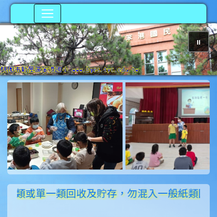
⏸
photo-210
類或單一類回收及貯存，勿混入一般紙類回收、貯