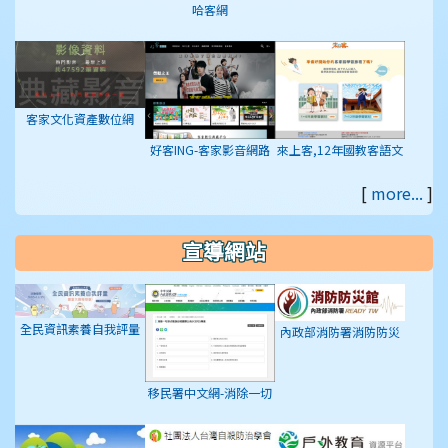
哈客網
客家文化資產數位網
好客ING-客家影音網路
來上客,12年國教客語文
平台
學習入口網站
[
more...
]
宣導網站
全民資訊素養自我評量
內政部消防署消防防災
館
移民署中文網-消除一切
形式種族歧視國際公約
(ICERD)專區