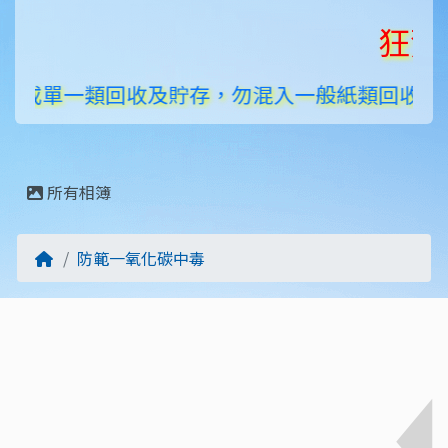
狂賀！笨
或單一類回收及貯存，勿混入一般紙類回收、貯存
所有相簿
回首頁
防範一氧化碳中毒