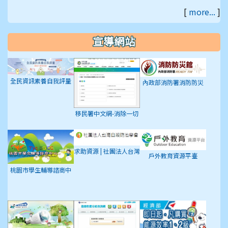
平台
學習入口網站
[
more...
]
宣導網站
全民資訊素養自我評量
內政部消防署消防防災
館
移民署中文網-消除一切
形式種族歧視國際公約
(ICERD)專區
求助資源 | 社團法人台灣
戶外教育資源平臺
自殺防治學會
桃園市學生輔導諮商中
心