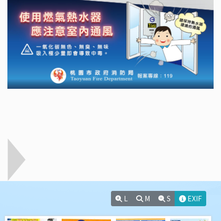
L
M
S
EXIF