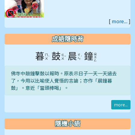
[
more...
]
教育部防制校園罷凌專
區
成語隨時背
暮
鼓
晨
鐘
ㄓ
ㄇ
ㄍ
ㄔ
ˋ
ˇ
ˊ
ㄨ
ㄨ
ㄨ
ㄣ
ㄥ
佛寺中敲鐘擊鼓以報時。原表示日子一天一天過去
了，今用以比喻使人覺悟的言論；亦作「晨鐘暮
鼓」。意近「當頭棒喝」。
more...
隨機小語