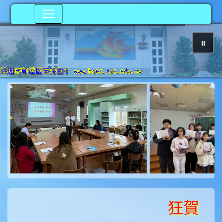
⏸
photo-215
狂賀！《李千