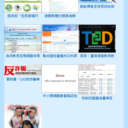
節能標章全球資訊系統
經濟部「全民節電行
遊戲軟體分級查詢網
動」專屬網頁
海洋教育宣導網路有獎
聯合國兒童權利公約資
首頁｜臺灣環境教育對
徵答活動
訊網
話平台
警政署「165防詐騙專
區」
中小學網路素養與認知
防制校園霸凌畫專區