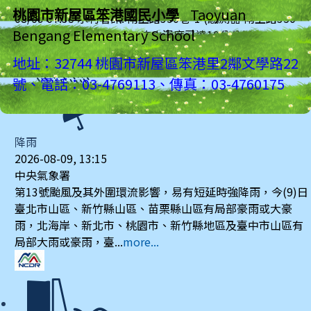
水利署
桃園市新屋區笨港國民小學
Taoyuan
08/09 07:35 水利署訊: 南上路350巷-1 (感測器 南上路350
Bengang Elementary School
巷-1測站)已達黃燈警戒，淹水深度已達10公分以上。​​​
more...
地址：32744 桃園市新屋區笨港里2鄰文學路22
號、電話：03-4769113、傳真：03-4760175
降雨
2026-08-09, 13:15
中央氣象署
第13號颱風及其外圍環流影響，易有短延時強降雨，今(9)日
臺北市山區、新竹縣山區、苗栗縣山區有局部豪雨或大豪
雨，北海岸、新北市、桃園市、新竹縣地區及臺中市山區有
局部大雨或豪雨，臺...
more...