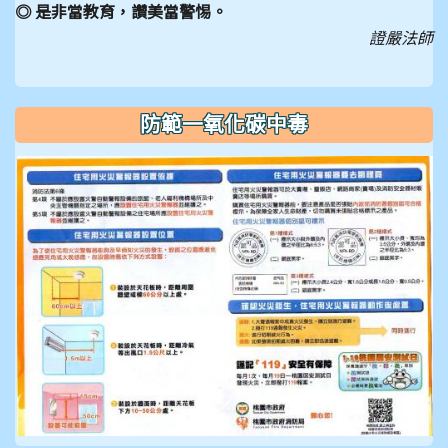
◎ 是非當教育，讚美當警惕。
證嚴法師
防範一氧化碳中毒