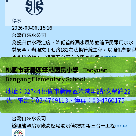
停水
2026-08-06, 15:16
台灣自來水公司
為提升供水穩定度、降低管線漏水風險並確保民眾用水水
質安全，辦理文化七路181巷汰換管線工程，以強化整體
水系統效能，提供更安心可靠之用水服務。
more...
桃園市新屋區笨港國民小學
Taoyuan
Bengang Elementary School
地址：32744 桃園市新屋區笨港里2鄰文學路22
號、電話：03-4769113、傳真：03-4760175
停水
2026-08-03, 10:01
台灣自來水公司
辦理龍潭給水廠高壓電氣設備檢驗 等三合一工程
more...