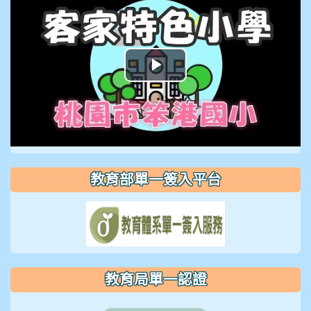
播
放
影
片
教育部單一簽入平台
教育局單一認證