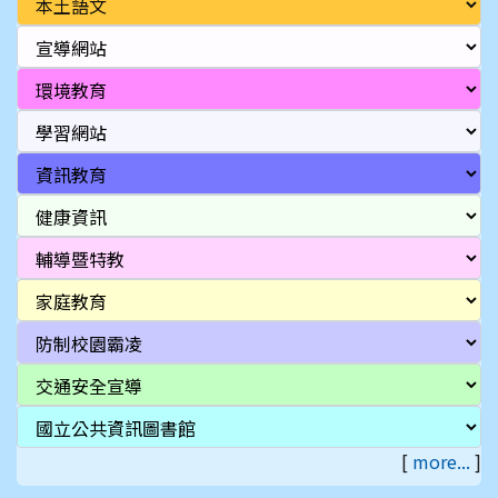
[
more...
]