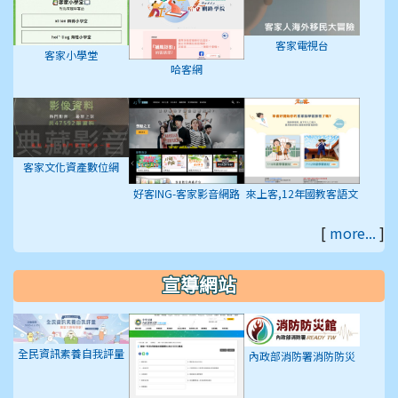
客家電視台
客家小學堂
哈客網
客家文化資產數位網
好客ING-客家影音網路
來上客,12年國教客語文
平台
學習入口網站
[
more...
]
宣導網站
全民資訊素養自我評量
內政部消防署消防防災
館