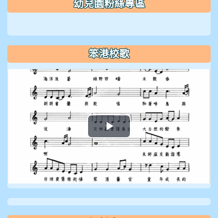
幼兒園粉絲專區
笨港校歌
播
放
影
片