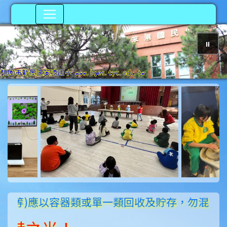
⏸
photo-212
)應以容器類或單一類回收及貯存，勿混入一般紙