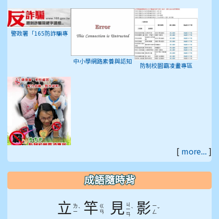
徵答活動
訊網
話平台
警政署「165防詐騙專
區」
中小學網路素養與認知
防制校園霸凌畫專區
[
more...
]
教育部防制校園罷凌專
區
成語隨時背
立
竿
見
影
ㄐ
ㄌ
ㄍ
ㄧ
ˋ
ˋ
ˇ
ㄧ
ㄧ
ㄢ
ㄥ
ㄢ