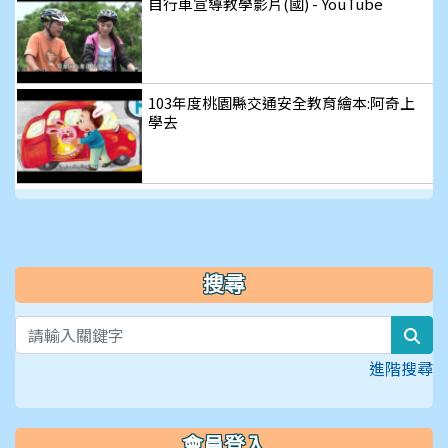
自行車宣導教學影片(國) - YouTube
103年度桃園縣交通安全教育繪本:阿奇上
學去
搜尋
sea
進階搜尋
會員登入