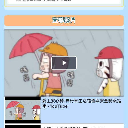
宣導影片
播
放
影
愛上安心騎-自行車生活禮儀與安全騎乘指
南 - YouTube
片