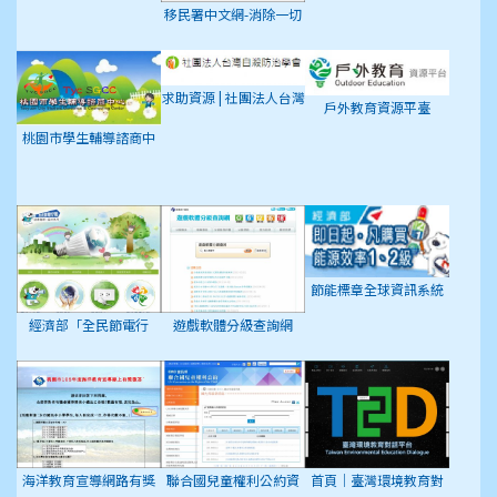
移民署中文網-消除一切
形式種族歧視國際公約
(ICERD)專區
求助資源 | 社團法人台灣
戶外教育資源平臺
自殺防治學會
桃園市學生輔導諮商中
心
節能標章全球資訊系統
經濟部「全民節電行
遊戲軟體分級查詢網
動」專屬網頁
海洋教育宣導網路有獎
聯合國兒童權利公約資
首頁｜臺灣環境教育對