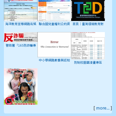
海洋教育宣導網路有獎
聯合國兒童權利公約資
首頁｜臺灣環境教育對
徵答活動
訊網
話平台
警政署「165防詐騙專
區」
中小學網路素養與認知
防制校園霸凌畫專區
[
more...
]
教育部防制校園罷凌專
區