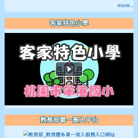
more...
客家特色小學
播
放
影
片
教育部單一簽入平台