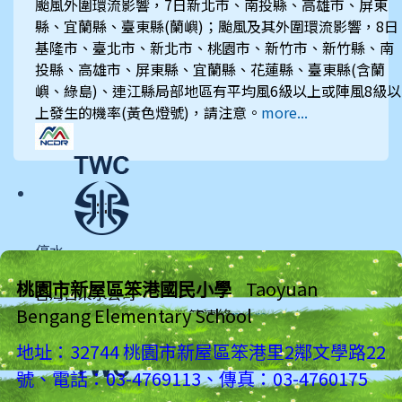
颱風外圍環流影響，7日新北市、南投縣、高雄市、屏東
縣、宜蘭縣、臺東縣(蘭嶼)；颱風及其外圍環流影響，8日
基隆市、臺北市、新北市、桃園市、新竹市、新竹縣、南
投縣、高雄市、屏東縣、宜蘭縣、花蓮縣、臺東縣(含蘭
嶼、綠島)、連江縣局部地區有平均風6級以上或陣風8級以
上發生的機率(黃色燈號)，請注意。
more...
停水
2026-08-07, 10:22
桃園市新屋區笨港國民小學
Taoyuan
台灣自來水公司
Bengang Elementary School
楊梅區民豐路507巷底斷管連絡
more...
地址：32744 桃園市新屋區笨港里2鄰文學路22
號、電話：03-4769113、傳真：03-4760175