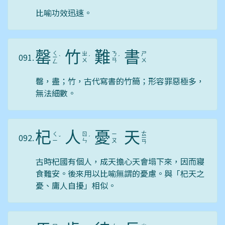
比喻功效迅速。
罄
竹
難
書
ㄑ
ㄓ
ㄋ
ㄕ
091.
ㄧ
ˋ
ˊ
ˊ
ㄨ
ㄢ
ㄨ
ㄥ
罄，盡；竹，古代寫書的竹簡；形容罪惡極多，
無法細數。
杞
人
憂
天
ㄊ
ㄑ
ㄖ
ㄧ
092.
ˇ
ˊ
ㄧ
ㄧ
ㄣ
ㄡ
ㄢ
古時杞國有個人，成天擔心天會塌下來，因而寢
食難安。後來用以比喻無謂的憂慮。與「杞天之
憂、庸人自擾」相似。