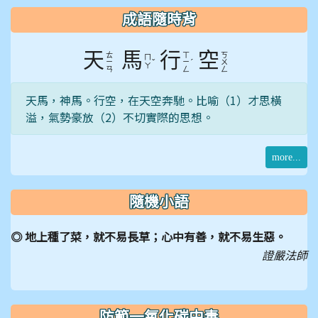
成語隨時背
天
馬
行
空
ㄊ
ㄒ
ㄎ
ㄇ
ˇ
ˊ
ㄧ
ㄧ
ㄨ
ㄚ
ㄢ
ㄥ
ㄥ
天馬，神馬。行空，在天空奔馳。比喻（1）才思橫
溢，氣勢豪放（2）不切實際的思想。
more...
隨機小語
◎ 地上種了菜，就不易長草；心中有善，就不易生惡。
證嚴法師
防範一氧化碳中毒