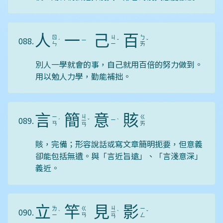
人
一
己
百
ㄖ
ㄐ
ㄅ
088.
ㄧ
ˊ
ˇ
ˇ
ㄣ
ㄧ
ㄞ
別人一學就會的事，自己就用百倍的努力做到。
用以勉人力學，勤能補拙。
言
簡
意
賅
ㄐ
ㄧ
ㄍ
089.
ㄧ
ˊ
ㄧ
ˇ
ˋ
ㄢ
ㄞ
ㄢ
賅，完備；形容說話或寫文章簡明扼要，但意義
卻能包括無遺。與「言近旨遠」、「言淺意深」
義近。
立
竿
見
影
ㄐ
ㄌ
ㄍ
ㄧ
090.
ˋ
ㄧ
ˋ
ˇ
ㄧ
ㄢ
ㄥ
ㄢ