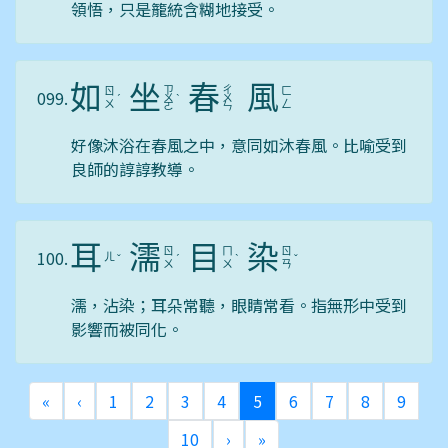
領悟，只是籠統含糊地接受。
如
坐
春
風
ㄗ
ㄔ
ㄖ
ㄈ
099.
ˊ
ㄨ
ˋ
ㄨ
ㄨ
ㄥ
ㄛ
ㄣ
好像沐浴在春風之中，意同如沐春風。比喻受到
良師的諄諄教導。
耳
濡
目
染
ㄖ
ㄇ
ㄖ
100.
ㄦ
ˇ
ˊ
ˋ
ˇ
ㄨ
ㄨ
ㄢ
濡，沾染；耳朵常聽，眼睛常看。指無形中受到
影響而被同化。
第一頁
上一頁
(目前頁次)
«
‹
1
2
3
4
5
6
7
8
9
下一頁
最後頁
10
›
»