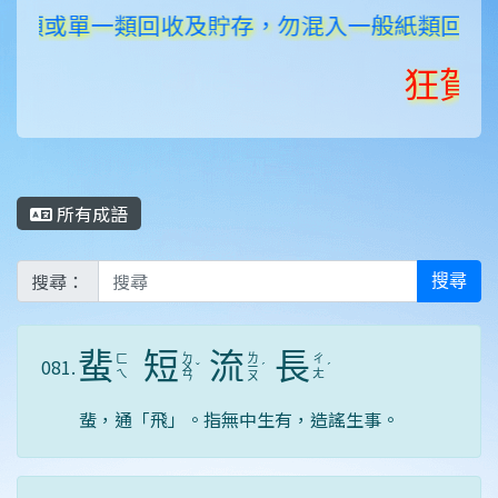
類或單一類回收及貯存，勿混入一般紙類回收、貯
狂賀！《李
所有成語
搜尋：
搜尋
蜚
短
流
長
ㄉ
ㄌ
ㄈ
ㄔ
081.
ㄨ
ˇ
ㄧ
ˊ
ˊ
ㄟ
ㄤ
ㄢ
ㄡ
蜚，通「飛」。指無中生有，造謠生事。