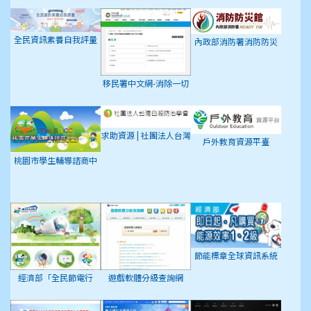
全民資訊素養自我評量
內政部消防署消防防災
館
移民署中文網-消除一切
形式種族歧視國際公約
(ICERD)專區
求助資源 | 社團法人台灣
戶外教育資源平臺
自殺防治學會
桃園市學生輔導諮商中
心
節能標章全球資訊系統
經濟部「全民節電行
遊戲軟體分級查詢網
動」專屬網頁