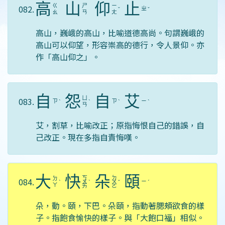
高
山
仰
止
ㄍ
ㄕ
ㄧ
082.
ㄓ
ˇ
ˇ
ㄠ
ㄢ
ㄤ
高山，巍峨的高山，比喻道德高尚。句謂巍峨的
高山可以仰望，形容崇高的德行，令人景仰。亦
作「高山仰之」。
自
怨
自
艾
ㄩ
083.
ㄗ
ㄗ
ㄧ
ˋ
ˋ
ˋ
ˋ
ㄢ
艾，割草，比喻改正；原指悔恨自己的錯誤，自
己改正。現在多指自責悔嘆。
大
快
朵
頤
ㄎ
ㄉ
ㄉ
084.
ㄧ
ˋ
ㄨ
ˋ
ㄨ
ˇ
ˊ
ㄚ
ㄞ
ㄛ
朵，動。頤，下巴。朵頤，指動著腮頰欲食的樣
子。指飽食愉快的樣子。與「大飽口福」相似。