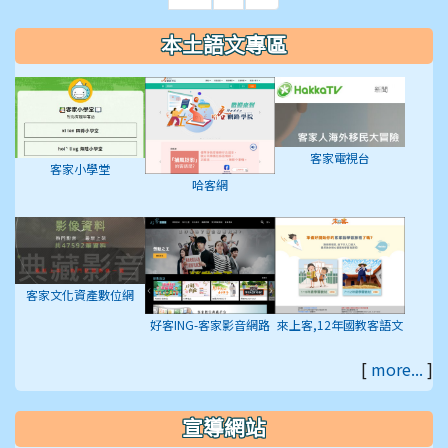
本土語文專區
客家電視台
客家小學堂
哈客網
客家文化資產數位網
好客ING-客家影音網路
來上客,12年國教客語文
平台
學習入口網站
[
more...
]
宣導網站