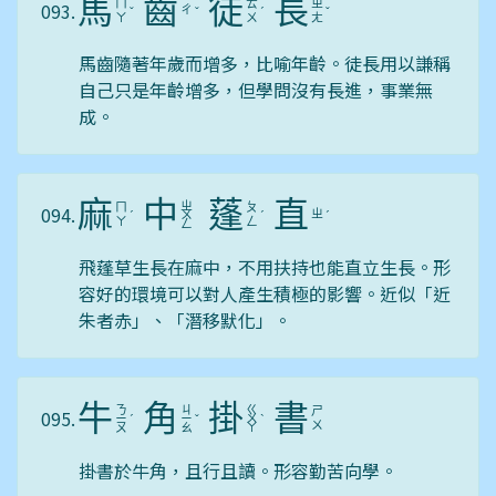
馬
齒
徒
長
ㄇ
ㄊ
ㄓ
093.
ㄔ
ˇ
ˇ
ˊ
ˇ
ㄚ
ㄨ
ㄤ
馬齒隨著年歲而增多，比喻年齡。徒長用以謙稱
自己只是年齡增多，但學問沒有長進，事業無
成。
麻
中
蓬
直
ㄓ
ㄇ
ㄆ
094.
ㄓ
ˊ
ㄨ
ˊ
ˊ
ㄚ
ㄥ
ㄥ
飛蓬草生長在麻中，不用扶持也能直立生長。形
容好的環境可以對人產生積極的影響。近似「近
朱者赤」、「潛移默化」。
牛
角
掛
書
ㄋ
ㄐ
ㄍ
ㄕ
095.
ㄧ
ˊ
ㄧ
ˇ
ㄨ
ˋ
ㄨ
ㄡ
ㄠ
ㄚ
掛書於牛角，且行且讀。形容勤苦向學。