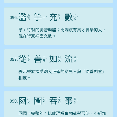
濫
竽
充
數
ㄔ
ㄌ
ㄕ
096.
ㄩ
ˋ
ˊ
ㄨ
ˋ
ㄢ
ㄨ
ㄥ
竽，竹製的簧管樂器；比喻沒有真才實學的人，
混在行家裡面充數。
從
善
如
流
ㄘ
ㄌ
ㄕ
ㄖ
097.
ㄨ
ˊ
ˋ
ˊ
ㄧ
ˊ
ㄢ
ㄨ
ㄥ
ㄡ
表示樂於接受別人正確的意見。與「從善如登」
相反。
囫
圇
吞
棗
ㄌ
ㄊ
ㄏ
ㄗ
098.
ˊ
ㄨ
ˊ
ㄨ
ˇ
ㄨ
ㄠ
ㄣ
ㄣ
囫圇，完整的；比喻理解事物或學習時，不細加