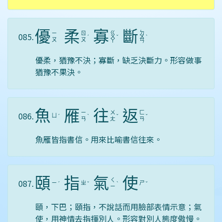
優
柔
寡
斷
ㄍ
ㄉ
ㄧ
ㄖ
085.
ˊ
ㄨ
ˇ
ㄨ
ˋ
ㄡ
ㄡ
ㄚ
ㄢ
優柔，猶豫不決；寡斷，缺乏決斷力。形容做事
猶豫不果決。
魚
雁
往
返
ㄧ
ㄨ
ㄈ
086.
ㄩ
ˊ
ˋ
ˇ
ˇ
ㄢ
ㄤ
ㄢ
魚雁皆指書信。用來比喻書信往來。
頤
指
氣
使
ㄑ
087.
ㄧ
ㄓ
ㄕ
ˊ
ˇ
ˋ
ˇ
ㄧ
頤，下巴；頤指，不說話而用臉部表情示意；氣
使，用神情去指揮別人。形容對別人態度傲慢。