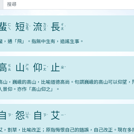
蜚
短
流
長
ㄉ
ㄌ
ㄈ
ㄔ
ㄨ
ˇ
ㄧ
ˊ
ˊ
ㄟ
ㄤ
ㄢ
ㄡ
蜚，通「飛」。指無中生有，造謠生事。
高
山
仰
止
ㄍ
ㄕ
ㄧ
ㄓ
ˇ
ˇ
ㄠ
ㄢ
ㄤ
高山，巍峨的高山，比喻道德高尚。句謂巍峨的高山可以仰望，
人景仰。亦作「高山仰之」。
自
怨
自
艾
ㄩ
ㄗ
ㄗ
ㄧ
ˋ
ˋ
ˋ
ˋ
ㄢ
艾，割草，比喻改正；原指悔恨自己的錯誤，自己改正。現在多