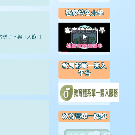
客家特色小學
的樣子。與「大飽口
播
放
教育部單一簽入
影
平台
片
教育局單一認證