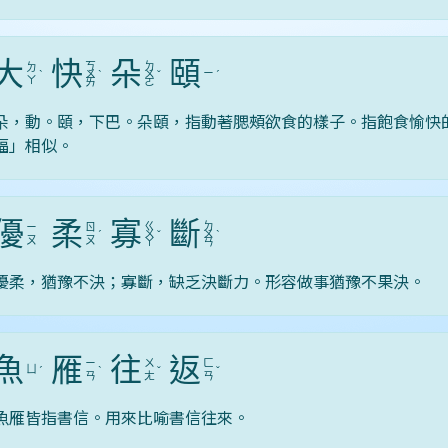
大
快
朵
頤
ㄎ
ㄉ
ㄉ
ㄧ
ˋ
ㄨ
ˋ
ㄨ
ˇ
ˊ
ㄚ
ㄞ
ㄛ
朵，動。頤，下巴。朵頤，指動著腮頰欲食的樣子。指飽食愉快
福」相似。
優
柔
寡
斷
ㄍ
ㄉ
ㄧ
ㄖ
ˊ
ㄨ
ˇ
ㄨ
ˋ
ㄡ
ㄡ
ㄚ
ㄢ
優柔，猶豫不決；寡斷，缺乏決斷力。形容做事猶豫不果決。
魚
雁
往
返
ㄧ
ㄨ
ㄈ
ㄩ
ˊ
ˋ
ˇ
ˇ
ㄢ
ㄤ
ㄢ
魚雁皆指書信。用來比喻書信往來。