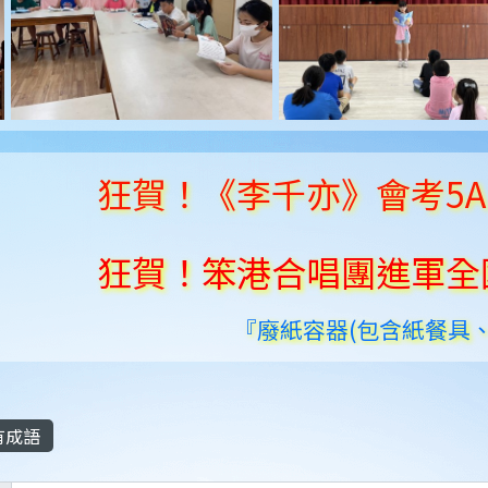
狂賀！《李千亦》會考5A10
狂賀！笨港合唱團進軍全國賽
『廢紙容器(包含紙餐具、鋁箔
有成語