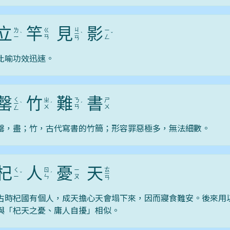
立
竿
見
影
ㄐ
ㄌ
ㄍ
ㄧ
ˋ
ㄧ
ˋ
ˇ
ㄧ
ㄢ
ㄥ
ㄢ
比喻功效迅速。
罄
竹
難
書
ㄑ
ㄓ
ㄋ
ㄕ
ㄧ
ˋ
ˊ
ˊ
ㄨ
ㄢ
ㄨ
ㄥ
罄，盡；竹，古代寫書的竹簡；形容罪惡極多，無法細數。
杞
人
憂
天
ㄊ
ㄑ
ㄖ
ㄧ
ˇ
ˊ
ㄧ
ㄧ
ㄣ
ㄡ
ㄢ
古時杞國有個人，成天擔心天會塌下來，因而寢食難安。後來用
與「杞天之憂、庸人自擾」相似。