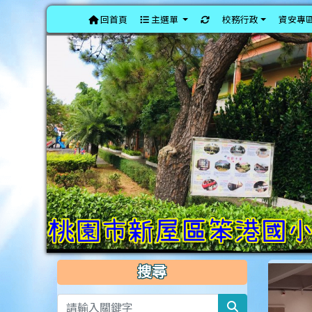
重新取得佈景設定
回首頁
主選單
校務行政
資安專
搜尋
search