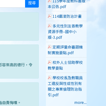
115學年度教科書版
搜尋
本公告.pdf
114霸凌防治計畫
多元性別友善教學
資源手冊–國中小
版-3.pdf
定期評量命審題機
制實施要點.pdf
校外人士協助學校
形容崇高的德行，令
教學要點
學校校長及教職員
工違反與性或性別有
關之專業倫理防治指
引.pdf
more...
指自責悔嘆。