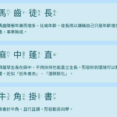
馬
齒
徒
長
ㄇ
ㄊ
ㄓ
ㄔ
ˇ
ˇ
ˊ
ˇ
ㄚ
ㄨ
ㄤ
馬齒隨著年歲而增多，比喻年齡。徒長用以謙稱自己只是年齡增
進，事業無成。
麻
中
蓬
直
ㄓ
ㄇ
ㄆ
ㄓ
ˊ
ㄨ
ˊ
ˊ
ㄚ
ㄥ
ㄥ
飛蓬草生長在麻中，不用扶持也能直立生長。形容好的環境可以
響。近似「近朱者赤」、「潛移默化」。
牛
角
掛
書
ㄋ
ㄐ
ㄍ
ㄕ
ㄧ
ˊ
ㄧ
ˇ
ㄨ
ˋ
ㄨ
ㄡ
ㄠ
ㄚ
掛書於牛角，且行且讀。形容勤苦向學。