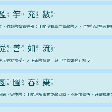
濫
竽
充
數
ㄔ
ㄌ
ㄕ
ㄩ
ˋ
ˊ
ㄨ
ˋ
ㄢ
ㄨ
ㄥ
竽，竹製的簧管樂器；比喻沒有真才實學的人，混在行家裡面充
從
善
如
流
ㄘ
ㄌ
ㄕ
ㄖ
ㄨ
ˊ
ˋ
ˊ
ㄧ
ˊ
ㄢ
ㄨ
ㄥ
ㄡ
表示樂於接受別人正確的意見。與「從善如登」相反。
囫
圇
吞
棗
ㄌ
ㄊ
ㄏ
ㄗ
ˊ
ㄨ
ˊ
ㄨ
ˇ
ㄨ
ㄠ
ㄣ
ㄣ
囫圇，完整的；比喻理解事物或學習時，不細加領悟，只是籠統