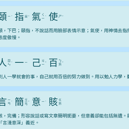
頤
指
氣
使
ㄑ
ㄧ
ㄓ
ㄕ
ˊ
ˇ
ˋ
ˇ
ㄧ
頤，下巴；頤指，不說話而用臉部表情示意；氣使，用神情去指
態度傲慢。
人
一
己
百
ㄖ
ㄐ
ㄅ
ㄧ
ˊ
ˇ
ˇ
ㄣ
ㄧ
ㄞ
別人一學就會的事，自己就用百倍的努力做到。用以勉人力學，
言
簡
意
賅
ㄐ
ㄧ
ㄍ
ㄧ
ˊ
ㄧ
ˇ
ˋ
ㄢ
ㄞ
ㄢ
賅，完備；形容說話或寫文章簡明扼要，但意義卻能包括無遺。
「言淺意深」義近。