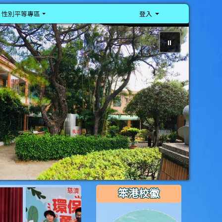
性別平等專區
登入
⏸
photo-212
photo-220
笨港校徽