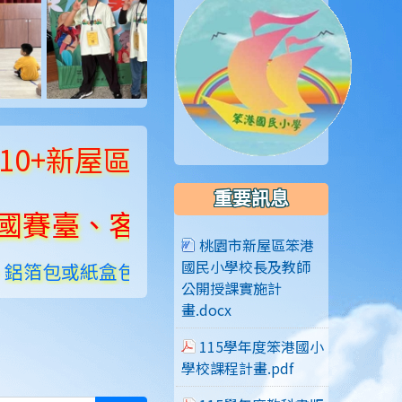
+新屋區榜首！笨港之光！
重要訊息
臺、客、東南亞語三冠王！
桃園市新屋區笨港
國民小學校長及教師
包或紙盒包等)應以容器類或單一類回收及貯存，
公開授課實施計
畫.docx
115學年度笨港國小
學校課程計畫.pdf