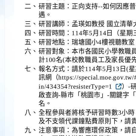
二、
研習主題：正向支持--如何因應
遇。
三、
研習講師：孟瑛如教授 國立清華
四、
研習時間：114年5月14日（星期三）
五、
研習地點：瑞塘國小4樓視聽教室
六、
研習對象：本市各國民小學教職
計100名(本校教職員工及家長優
七、
報名方式：請於114年5月13日(
訊網（https://special.moe.gov.tw/#
in/434354?resisterType=1
）-
啟查詢-縣市「桃園市」-關鍵字
名。
八、
全程參與者將核予研習時數3小
及不支領代課鐘點費原則下，請
九、
注意事項：為響應環保政策，請