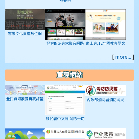
客家文化資產數位網
好客ING-客家影音網路
來上客,12年國教客語文
平台
學習入口網站
[
more...
]
宣導網站
全民資訊素養自我評量
內政部消防署消防防災
館
移民署中文網-消除一切
形式種族歧視國際公約
(ICERD)專區