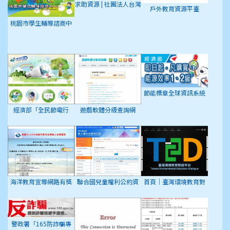
求助資源 | 社團法人台灣
戶外教育資源平臺
自殺防治學會
桃園市學生輔導諮商中
心
節能標章全球資訊系統
經濟部「全民節電行
遊戲軟體分級查詢網
動」專屬網頁
海洋教育宣導網路有獎
聯合國兒童權利公約資
首頁｜臺灣環境教育對
徵答活動
訊網
話平台
警政署「165防詐騙專