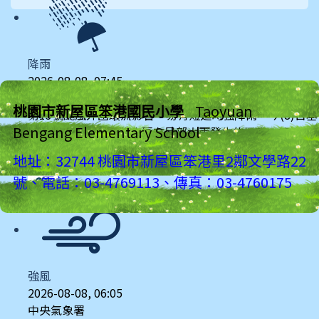
降雨
2026-08-08, 07:45
中央氣象署
桃園市新屋區笨港國民小學
Taoyuan
第13號颱風外圍環流影響，易有短延時強降雨，今(8)日基
Bengang Elementary School
隆北海岸及臺中以北山區有局部大雨發生的機率，請注意
雷擊及強陣風，山區請慎防坍方、落石及溪水暴漲。
地址：32744 桃園市新屋區笨港里2鄰文學路22
more...
號、電話：03-4769113、傳真：03-4760175
強風
2026-08-08, 06:05
中央氣象署