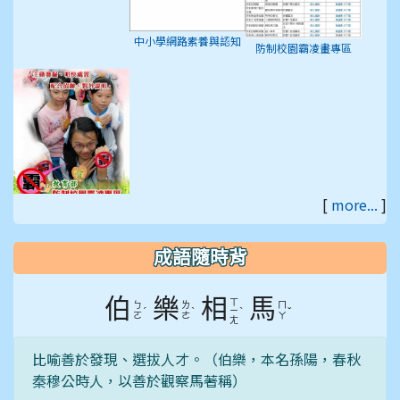
區」
中小學網路素養與認知
防制校園霸凌畫專區
[
more...
]
教育部防制校園罷凌專
區
成語隨時背
伯
樂
相
馬
ㄒ
ㄅ
ㄌ
ㄇ
ˊ
ˋ
ˋ
ˇ
ㄧ
ㄛ
ㄜ
ㄚ
ㄤ
比喻善於發現、選拔人才。（伯樂，本名孫陽，春秋
秦穆公時人，以善於觀察馬著稱）