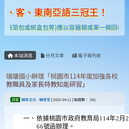
客、東南亞語三冠王！
鋁箔包或紙盒包等)應以容器類或單一類回收及貯
本站消息
分月文章
電子報列表
瑞塘國小辦理「桃園市114年度加強各校
教職員及家長特教知能研習」
輔導主任
-
輔導室
| 2025-04-11 | 點閱數： 261
研習
一、
依據桃園市政府教育局114年2月24
66號函辦理。