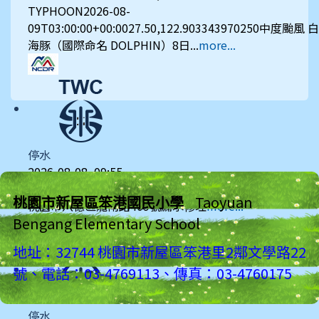
TYPHOON2026-08-
09T03:00:00+00:0027.50,122.903343970250中度颱風 白
海豚（國際命名 DOLPHIN）8日...
more...
停水
2026-08-08, 09:55
台灣自來水公司
桃園市新屋區笨港國民小學
Taoyuan
桃園市八德區龍南路409號漏水修理
more...
Bengang Elementary School
地址：32744 桃園市新屋區笨港里2鄰文學路22
號、電話：03-4769113、傳真：03-4760175
停水