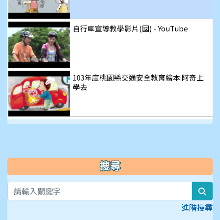
影
自行車宣導教學影片(國) - YouTube
片
103年度桃園縣交通安全教育繪本:阿奇上
學去
搜尋
sea
進階搜尋