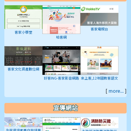
客家電視台
客家小學堂
哈客網
客家文化資產數位網
好客ING-客家影音網路
來上客,12年國教客語文
平台
學習入口網站
[
more...
]
宣導網站
全民資訊素養自我評量