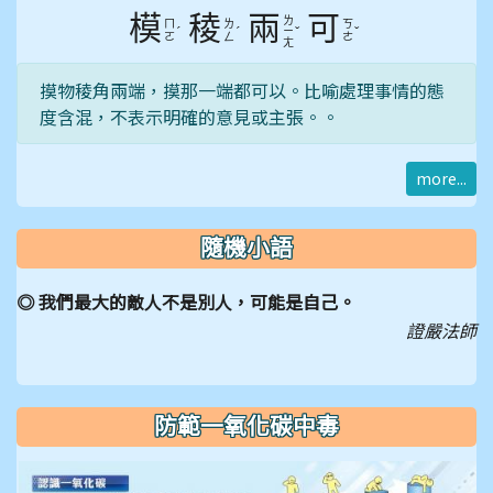
模
稜
兩
可
ㄌ
ㄇ
ㄌ
ㄎ
ˊ
ˊ
ˇ
ˇ
ㄧ
ㄛ
ㄥ
ㄜ
ㄤ
摸物稜角兩端，摸那一端都可以。比喻處理事情的態
度含混，不表示明確的意見或主張。。
more...
隨機小語
◎ 我們最大的敵人不是別人，可能是自己。
證嚴法師
防範一氧化碳中毒