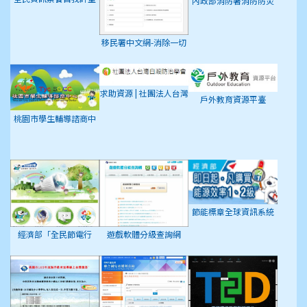
內政部消防署消防防災
館
移民署中文網-消除一切
形式種族歧視國際公約
(ICERD)專區
求助資源 | 社團法人台灣
戶外教育資源平臺
自殺防治學會
桃園市學生輔導諮商中
心
節能標章全球資訊系統
經濟部「全民節電行
遊戲軟體分級查詢網
動」專屬網頁