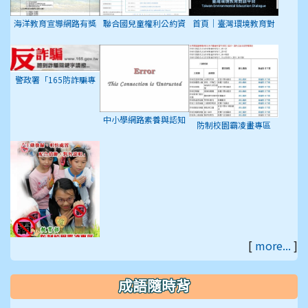
海洋教育宣導網路有獎
聯合國兒童權利公約資
首頁｜臺灣環境教育對
徵答活動
訊網
話平台
警政署「165防詐騙專
區」
中小學網路素養與認知
防制校園霸凌畫專區
[
more...
]
教育部防制校園罷凌專
區
成語隨時背