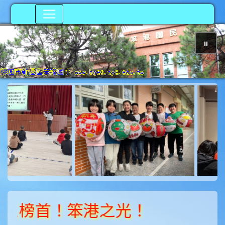
⏸
photo-199
ph
榜首！笨港之光！