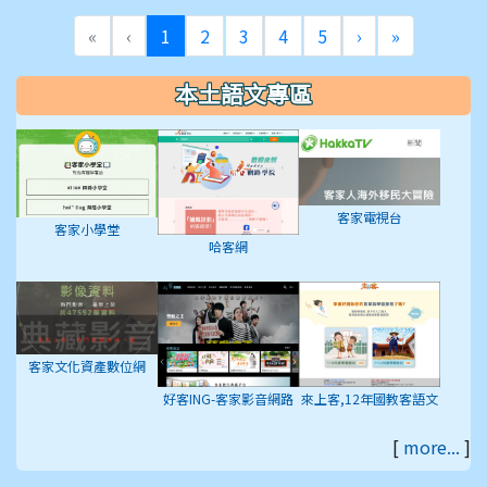
(目前頁次)
下一頁
最後頁
«
‹
1
2
3
4
5
›
»
本土語文專區
客家電視台
客家小學堂
哈客網
客家文化資產數位網
好客ING-客家影音網路
來上客,12年國教客語文
平台
學習入口網站
[
more...
]