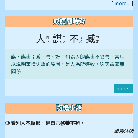
[
more...
]
教育部防制校園罷凌專
區
成語隨時背
人
謀
不
臧
ㄖ
ㄇ
ㄅ
ㄗ
ˊ
ˊ
ˋ
ㄣ
ㄡ
ㄨ
ㄤ
謀，謀畫；臧，善、好；句謂人的謀畫不妥善。常用
以說明事情失敗的原因，是人為所導致，與天命毫無
關係。
more...
隨機小語
◎ 看別人不順眼，是自己修養不夠。
證嚴法師