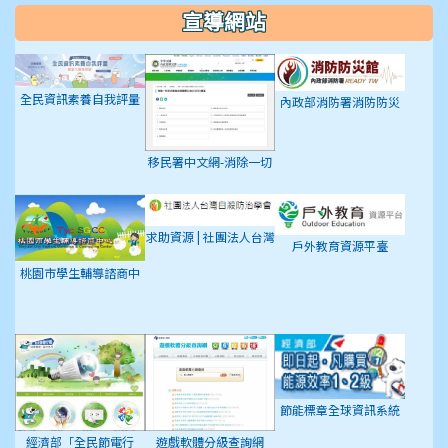
宣導網站
全民資訊素養自我評量
內政部消防署消防防災
館
移民署中文網-消除一切
形式種族歧視國際公約
(ICERD)專區
求助資源 | 社團法人台灣
戶外教育資源平臺
自殺防治學會
桃園市學生輔導諮商中
心
節能標章全球資訊系統
經濟部「全民節電行
遊戲軟體分級查詢網