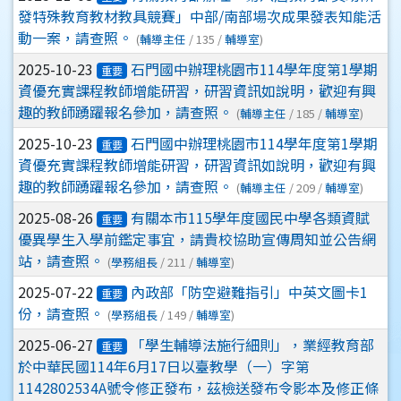
發特殊教育教材教具競賽」中部/南部場次成果發表知能活
動一案，請查照。
(
輔導主任
/ 135 /
輔導室
)
2025-10-23
石門國中辦理桃園市114學年度第1學期
重要
資優充實課程教師增能研習，研習資訊如說明，歡迎有興
趣的教師踴躍報名參加，請查照。
(
輔導主任
/ 185 /
輔導室
)
2025-10-23
石門國中辦理桃園市114學年度第1學期
重要
資優充實課程教師增能研習，研習資訊如說明，歡迎有興
趣的教師踴躍報名參加，請查照。
(
輔導主任
/ 209 /
輔導室
)
2025-08-26
有關本市115學年度國民中學各類資賦
重要
優異學生入學前鑑定事宜，請貴校協助宣傳周知並公告網
站，請查照。
(
學務組長
/ 211 /
輔導室
)
2025-07-22
內政部「防空避難指引」中英文圖卡1
重要
份，請查照。
(
學務組長
/ 149 /
輔導室
)
2025-06-27
「學生輔導法施行細則」，業經教育部
重要
於中華民國114年6月17日以臺教學（一）字第
1142802534A號令修正發布，茲檢送發布令影本及修正條