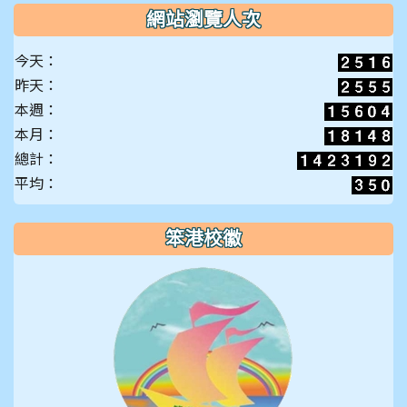
網站瀏覽人次
今天：
昨天：
本週：
本月：
總計：
平均：
笨港校徽