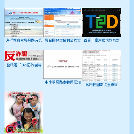
動」專屬網頁
海洋教育宣導網路有獎
聯合國兒童權利公約資
首頁｜臺灣環境教育對
徵答活動
訊網
話平台
警政署「165防詐騙專
區」
中小學網路素養與認知
防制校園霸凌畫專區