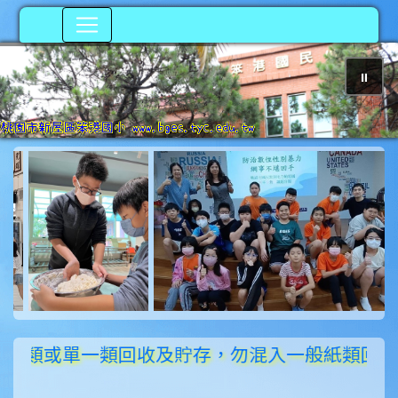
⏸
photo-205
類或單一類回收及貯存，勿混入一般紙類回收、貯