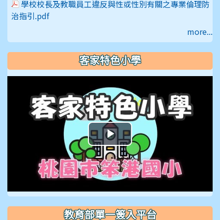
學校校長及教職員工違反與性或性別有關之專業倫理防
治指引.pdf
more...
客家特色小學
播
放
影
片
教育部單一簽入平台