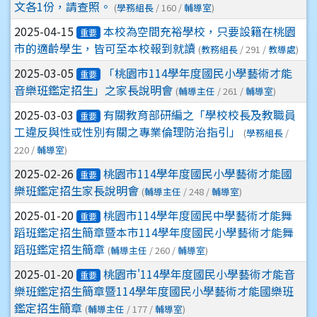
文各1份，請查照。
(
學務組長
/ 160 /
輔導室
)
2025-04-15
本校為空間充裕學校，只要設籍在桃園
重要
市的適齡學生，皆可至本校報到就讀
(
教務組長
/ 291 /
教導處
)
2025-03-05
「桃園市114學年度國民小學藝術才能
重要
音樂班鑑定招生」之家長說明會
(
輔導主任
/ 261 /
輔導室
)
2025-03-03
有關教育部研編之「學校校長及教職員
重要
工違反與性或性別有關之專業倫理防治指引」
(
學務組長
/
220 /
輔導室
)
2025-02-26
桃園市114學年度國民小學藝術才能國
重要
樂班鑑定招生家長說明會
(
輔導主任
/ 248 /
輔導室
)
2025-01-20
桃園市114學年度國民中學藝術才能舞
重要
蹈班鑑定招生簡章暨本市114學年度國民小學藝術才能舞
蹈班鑑定招生簡章
(
輔導主任
/ 260 /
輔導室
)
2025-01-20
桃園市'114學年度國民小學藝術才能音
重要
樂班鑑定招生簡章暨114學年度國民小學藝術才能國樂班
鑑定招生簡章
(
輔導主任
/ 177 /
輔導室
)