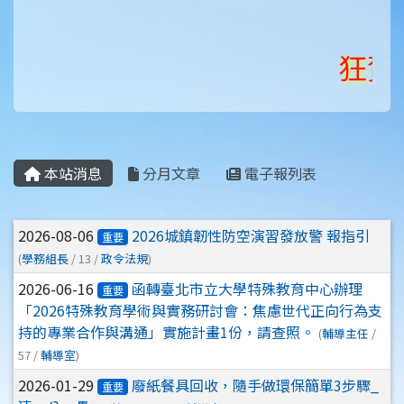
狂賀
狂賀！《
本站消息
分月文章
電子報列表
文章列表
2026-08-06
2026城鎮韌性防空演習發放警 報指引
重要
(
學務組長
/ 13 /
政令法規
)
2026-06-16
函轉臺北市立大學特殊教育中心辦理
重要
「2026特殊教育學術與實務研討會：焦慮世代正向行為支
持的專業合作與溝通」實施計畫1份，請查照。
(
輔導主任
/
57 /
輔導室
)
2026-01-29
廢紙餐具回收，隨手做環保簡單3步驟_
重要