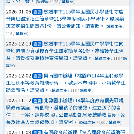
清、分、疊。
(
管理員
/ 148 /
輔導室
)
2026-01-06
檢送本市115學年度國民小學藝術才能
重要
音樂班鑑定招生簡章暨115學年度國民小學藝術才能國樂
班鑑定招生簡章各1份，請公告周知，請查照。
(
輔導主任
/
119 /
輔導室
)
2025-12-19
檢送本市115學年度國民中學學術性向
重要
暨創造能力資賦優異學生鑑定簡章各1份，為維護學生權
益，請貴校妥為積極宣傳周知，請查照。
(
輔導主任
/ 118 /
輔
導室
)
2025-12-02
興南國中辦理「桃園市114年度特教學
重要
生性別平等教育知能研習」，歡迎本市國中、小特教學生
踴躍報名，請查照。
(
輔導主任
/ 118 /
輔導室
)
2025-11-12
北勢國小辦理114學年度教育優先區親
重要
職教育講座「轉個彎，發展孩子的優勢，建立孩子的自
信！」一案，請貴校協助公告活動訊息及鼓勵教職員、家
長及社區人士踴躍參加，請查照。
(
輔導主任
/ 160 /
輔導室
)
2025-11-08
有關教育部辦理「第八屆教育部獎助研
重要